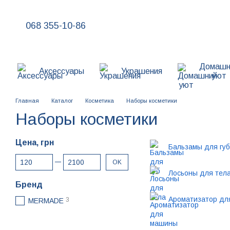
Перейти к основному контенту
068 355-10-86
Домашн
Аксессуары
Украшения
уют
Главная
Каталог
Косметика
Наборы косметики
Наборы косметики
Цена, грн
Бальзамы для губ
От Цена, грн
До Цена, грн
OK
Лосьоны для тел
Бренд
Ароматизатор дл
3
MERMADE