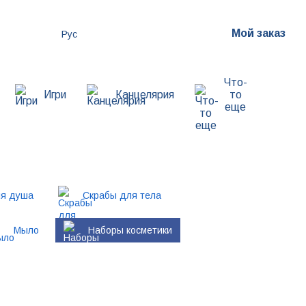
Мой заказ
Рус
Что-
Игри
Канцелярия
то
еще
ля душа
Скрабы для тела
Мыло
Наборы косметики