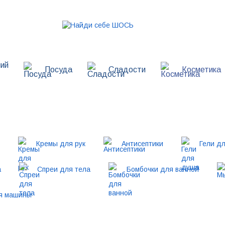
ий
Посуда
Сладости
Косметика
Кремы для рук
Антисептики
Гели д
а
Спреи для тела
Бомбочки для ванной
я машины