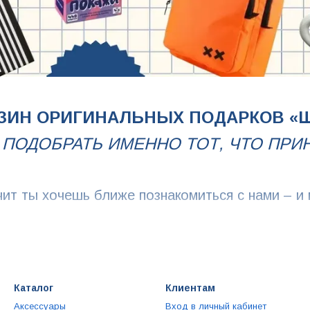
ЗИН ОРИГИНАЛЬНЫХ ПОДАРКОВ «
К ПОДОБРАТЬ ИМЕННО ТОТ, ЧТО ПРИ
чит ты хочешь ближе познакомиться с нами – и
КТО МЫ?
инальных подарков, где ты сможешь найти 
Каталог
Клиентам
оллеги, на годовщину родителям, что-то рома
Аксессуары
Вход в личный кабинет