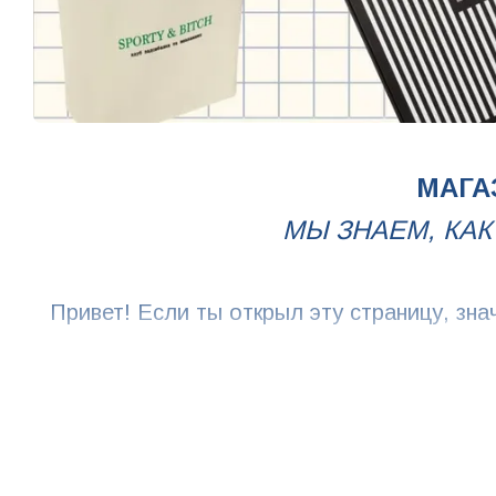
МАГА
МЫ ЗНАЕМ, КА
Привет! Если ты открыл эту страницу, зна
Мы «ШОСЬ» - интернет-магазин ориг
Серьйозно! На день рождения друга или к