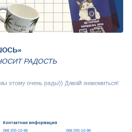
ШОСЬ»
НОСИТ РАДОСТЬ
 мы этому очень рады)) Давай знакомиться!
интересные штучки для кого угодно.
Контактная информация
нтическое любимой или любимому, стильный
068 355-10-86
068 355-10-86