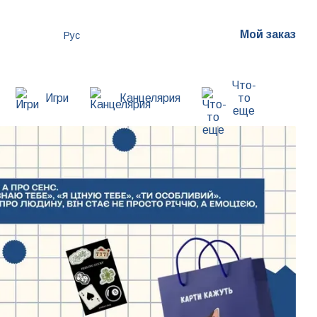
Мой заказ
Рус
Что-
Игри
Канцелярия
то
еще