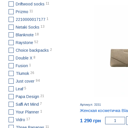
11
Driftwood socks
11
Prizmo
1
2210000017177
13
Netaki Socks
18
Blanknote
52
Raystone
2
Choice backpacks
8
Double X
1
Fusion
26
Tlumok
94
Just cover
5
Leaf
21
Papa Design
7
Saffi Art Mind
Артикул: 3151
Женская косметичка Bl
1
Your Planner
17
Vidro
1 290 грн
11
Three Bananas