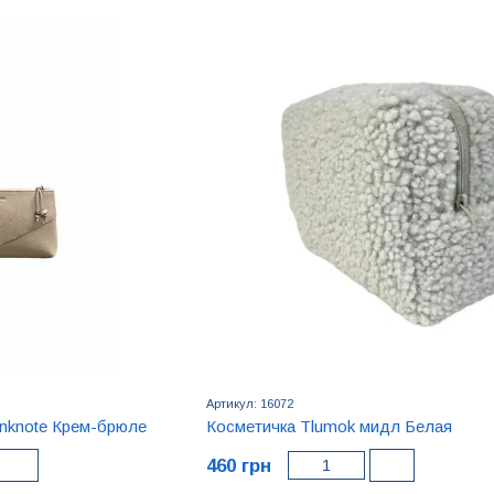
Артикул: 16072
anknote Крем-брюле
Косметичка Tlumok мидл Белая
460 грн