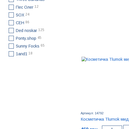
12
Пес Олег
24
SOX
86
CEH
125
Ded noskar
45
Ponty.shop
65
Sunny Focks
18
1and1
Артикул: 14792
Косметичка Tlumok мид