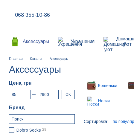
Перейти к основному контенту
068 355-10-86
Домашн
Аксессуары
Украшения
уют
Главная
Каталог
Аксессуары
Аксессуары
Цена, грн
Кошельки
От Цена, грн
До Цена, грн
OK
Носки
Бренд
Сортировка:
по популя
29
Dobro Socks