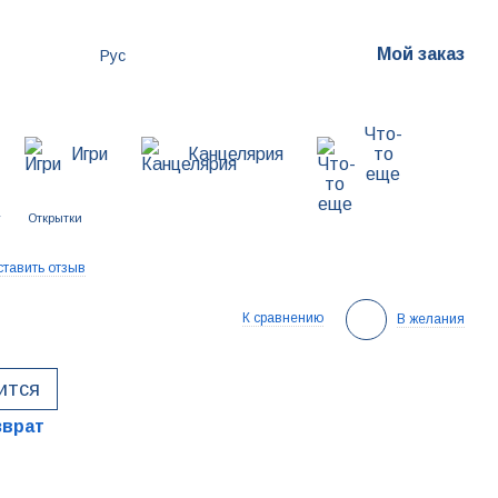
Мой заказ
Рус
Что-
Игри
Канцелярия
то
еще
у
Открытки
тавить отзыв
К сравнению
В желания
ится
зврат