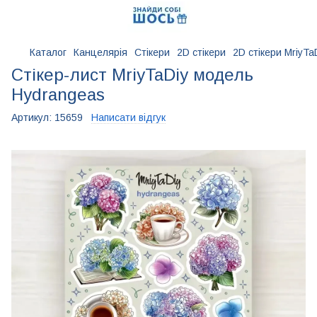
Каталог
Канцелярія
Стікери
2D стікери
2D стікери MriyTa
Стікер-лист MriyTaDiy модель
Hydrangeas
Артикул:
15659
Написати відгук