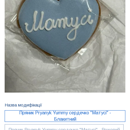
Назва модифікації
Пряник Pryanyk Yummy сердечко "Матусі" -
Блакитний
Пряник Pryanyk Yummy сердечко "Матусі" - Рожевий