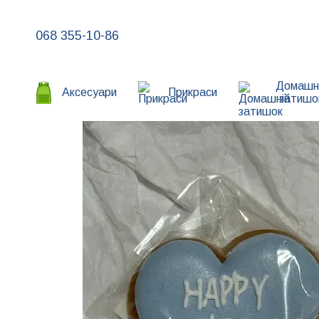
Перейти до основного контенту
068 355-10-86
Домашн
Аксесуари
Прикраси
затишо