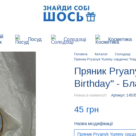
ій
Посуд
Солодощі
Косметика
к
Головна
Каталог
Солодощі
Пряник Pryanyk Yummy сердечко "Hap
Пряник Pryan
Birthday" - Б
Немає в наявності
Артикул: 1450
45 грн
Назва модифікації
Пряник Pryanyk Yummy сердеч