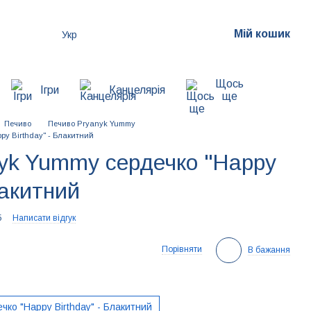
Мій кошик
Укр
Щось
Ігри
Канцелярія
ще
Печиво
Печиво Pryanyk Yummy
py Birthday" - Блакитний
yk Yummy сердечко "Happy
лакитний
5
Написати відгук
Порівняти
В бажання
ко "Happy Birthday" - Блакитний