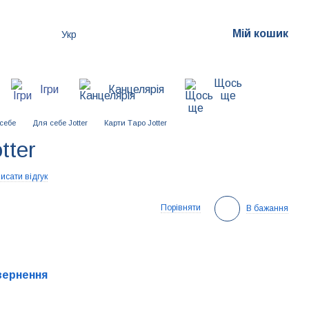
Мій кошик
Укр
Щось
Ігри
Канцелярія
ще
себе
Для себе Jotter
Карти Таро Jotter
tter
исати відгук
Порівняти
В бажання
вернення