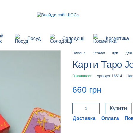
ій
Посуд
Солодощі
Косметика
к
Головна
Каталог
Ігри
Для 
Карти Таро Jo
В наявності
Артикул: 16514
Нап
660 грн
Купити
Доставка
Оплата
По