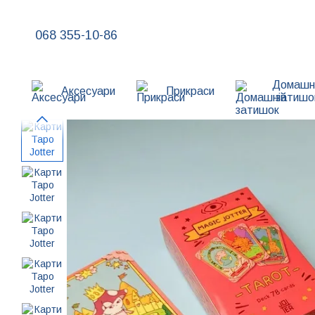
Перейти до основного контенту
068 355-10-86
Домашн
Аксесуари
Прикраси
затишо