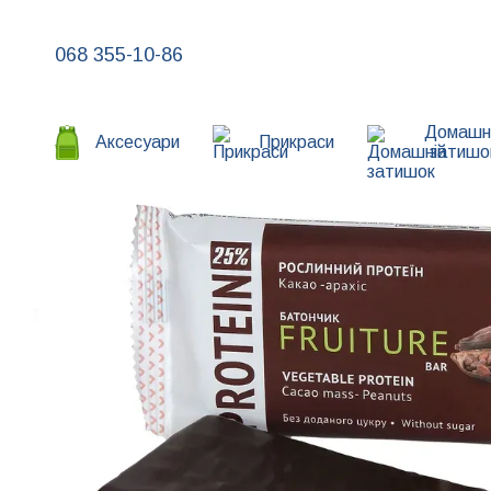
Перейти до основного контенту
068 355-10-86
Домашн
Аксесуари
Прикраси
затишо