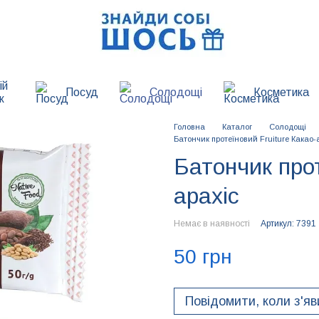
ій
Посуд
Солодощі
Косметика
к
Головна
Каталог
Солодощі
Батончик протеїновий Fruiture Какао-
Батончик прот
арахіс
Немає в наявності
Артикул: 7391
50 грн
Повідомити, коли з'я