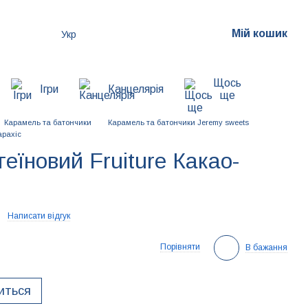
Мій кошик
Укр
Щось
Ігри
Канцелярія
ще
Карамель та батончики
Карамель та батончики Jeremy sweets
арахіс
еїновий Fruiture Какао-
Написати відгук
Порівняти
В бажання
виться