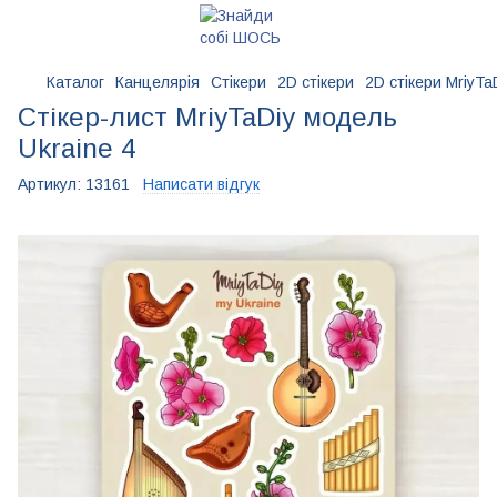
Каталог
Канцелярія
Стікери
2D стікери
2D стікери MriyTa
Стікер-лист MriyTaDiy модель
Ukraine 4
Артикул:
13161
Написати відгук