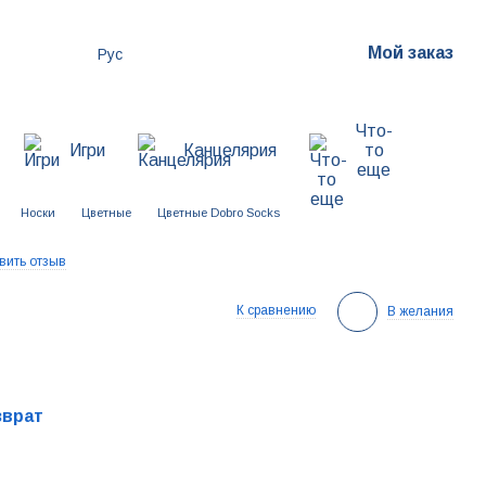
Мой заказ
Рус
Что-
Игри
Канцелярия
то
еще
Носки
Цветные
Цветные Dobro Socks
вить отзыв
К сравнению
В желания
зврат