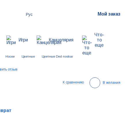
Мой заказ
Рус
Что-
Игри
Канцелярия
то
еще
Носки
Цветные
Цветные Ded noskar
вить отзыв
К сравнению
В желания
зврат