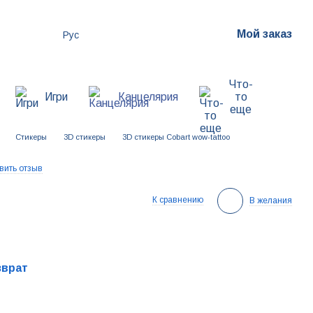
Мой заказ
Рус
Что-
Игри
Канцелярия
то
еще
Стикеры
3D стикеры
3D стикеры Cobart wow-tattoo
вить отзыв
К сравнению
В желания
зврат