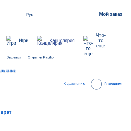
Мой заказ
Рус
Что-
Игри
Канцелярия
то
еще
Открытки
Открытки Papilio
ить отзыв
К сравнению
В желания
зврат