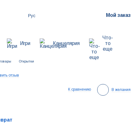
Мой заказ
Рус
Что-
Игри
Канцелярия
то
еще
товары
Открытки
вить отзыв
К сравнению
В желания
зврат