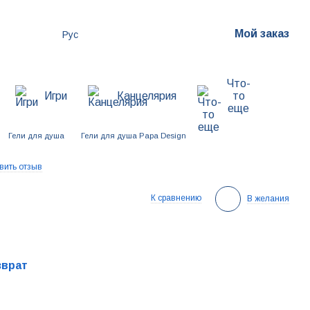
Мой заказ
Рус
Что-
Игри
Канцелярия
то
еще
Гели для душа
Гели для душа Papa Design
вить отзыв
К сравнению
В желания
зврат