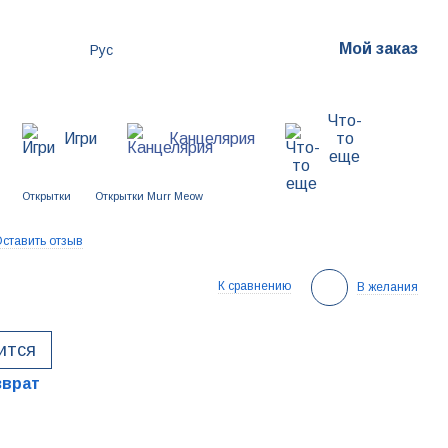
Мой заказ
Рус
Что-
Игри
Канцелярия
то
еще
Открытки
Открытки Murr Meow
ставить отзыв
К сравнению
В желания
ится
зврат