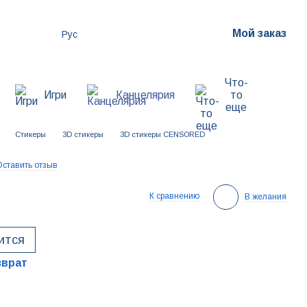
Мой заказ
Рус
Что-
Игри
Канцелярия
то
еще
Стикеры
3D стикеры
3D стикеры CENSORED
Оставить отзыв
К сравнению
В желания
ится
зврат