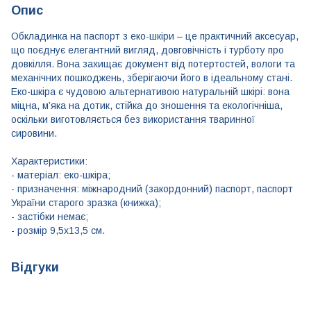
Опис
Обкладинка на паспорт з еко-шкіри – це практичний аксесуар,
що поєднує елегантний вигляд, довговічність і турботу про
довкілля. Вона захищає документ від потертостей, вологи та
механічних пошкоджень, зберігаючи його в ідеальному стані.
Еко-шкіра є чудовою альтернативою натуральній шкірі: вона
міцна, м’яка на дотик, стійка до зношення та екологічніша,
оскільки виготовляється без використання тваринної
сировини.
​Характеристики:
​​- матеріал: еко-шкіра;
​- призначення: міжнародний (закордонний) паспорт, паспорт
України старого зразка (книжка);
​- застібки немає;
​- розмір 9,5x13,5 см.
Відгуки