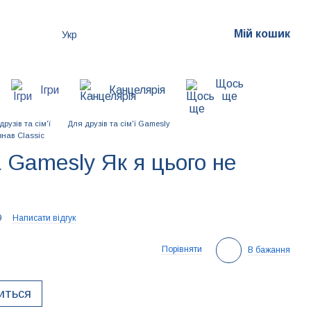
Мій кошик
Укр
Щось
Ігри
Канцелярія
ще
друзів та сім'ї
Для друзів та сім'ї Gamesly
знав Classic
 Gamesly Як я цього не
9
Написати відгук
Порівняти
В бажання
виться