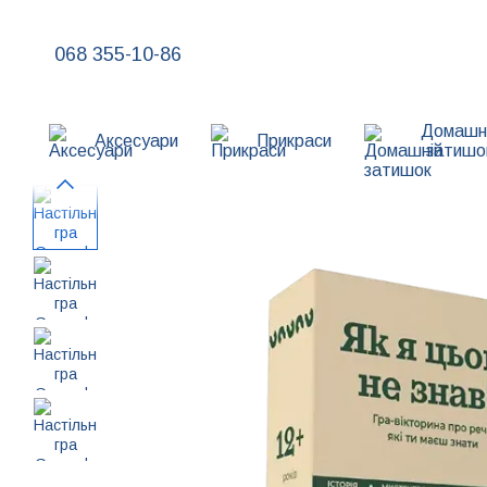
Перейти до основного контенту
068 355-10-86
Домашн
Аксесуари
Прикраси
затишо