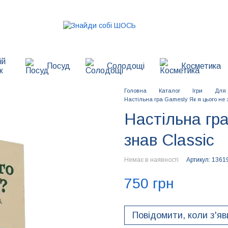
ій
Посуд
Солодощі
Косметика
к
Головна
Каталог
Ігри
Для 
Настільна гра Gamesly Як я цього не 
Настільна гра
знав Classic
Немає в наявності
Артикул: 1361
750 грн
Повідомити, коли з'я