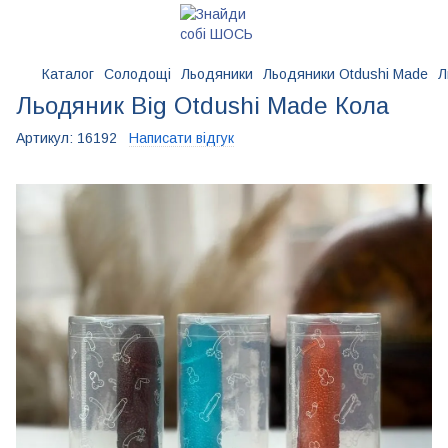
Каталог
Солодощі
Льодяники
Льодяники Otdushi Made
Л
Льодяник Big Otdushi Made Кола
Артикул:
16192
Написати відгук