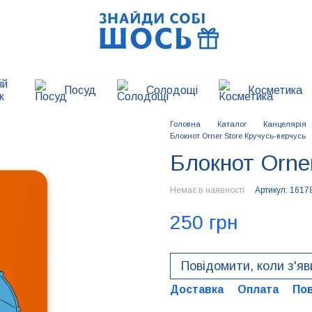
ій
Посуд
Солодощі
Косметика
к
Головна
Каталог
Канцелярія
Блокнот Orner Store Кручусь-верчусь
Блокнот Orner
Немає в наявності
Артикул: 1617
250 грн
Повідомити, коли з'я
Доставка
Оплата
По