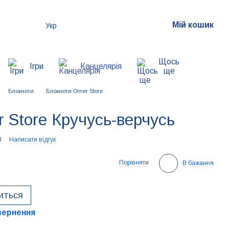
Мій кошик
Укр
Щось
Ігри
Канцелярія
ще
Блокноти
Блокноти Orner Store
 Store Кручусь-верчусь
8
Написати відгук
Порівняти
В бажання
виться
вернення