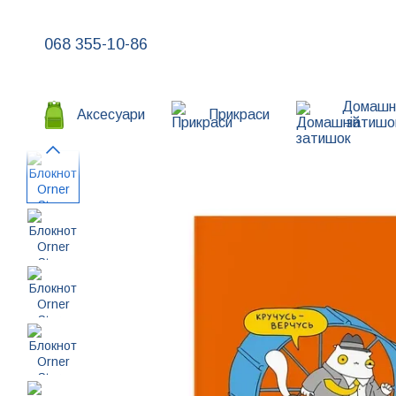
Перейти до основного контенту
068 355-10-86
Домашн
Аксесуари
Прикраси
затишо