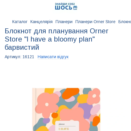
Каталог
Канцелярія
Планери
Планери Orner Store
Блокно
Блокнот для планування Orner
Store "I have a bloomy plan"
барвистий
Артикул:
16121
Написати відгук