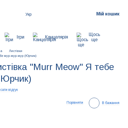
Мій кошик
Укр
Щось
Ігри
Канцелярія
ще
на
Листівки
ебе мур-мур-мур (Юрчик)
истівка "Murr Meow" Я тебе
(Юрчик)
сати відгук
Порівняти
В бажання