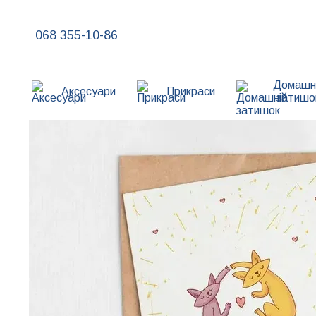
Перейти до основного контенту
068 355-10-86
Домашн
Аксесуари
Прикраси
затишо