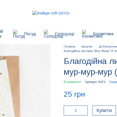
ій
Посуд
Солодощі
Косметика
к
Головна
Каталог
До Валенти
Благодійна листівка "Murr Meow" Я т
Благодійна л
мур-мур-мур 
В наявності
Артикул: 8473
Напи
25 грн
Купити