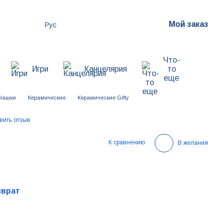
Мой заказ
Рус
Что-
Игри
Канцелярия
то
еще
Чашки
Керамические
Керамические Gifty
вить отзыв
К сравнению
В желания
зврат