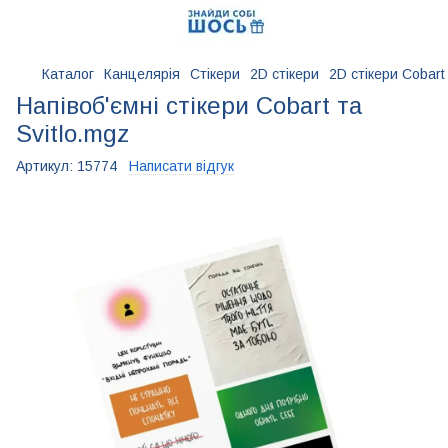
Каталог
Канцелярія
Стікери
2D стікери
2D стікери Cobart
Напівоб'ємні стікери Cobart та
Svitlo.mgz
Артикул:
15774
Написати відгук